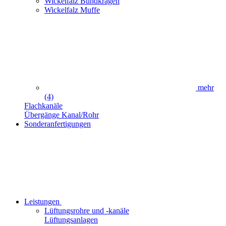
Wickelfalz Bundkragen
Wickelfalz Muffe
mehr
(4)
Flachkanäle
Übergänge Kanal/Rohr
Sonderanfertigungen
Leistungen
Lüftungsrohre und -kanäle
Lüftungsanlagen