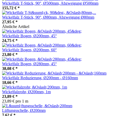
Wickelfalz T-Stück, 90°, Ø500mm, Abzweigung Ø500mm
155,72 €
*
Wickelfalz T-Stück, 90°, Ø80mm, Abzweigung Ø80mm
27,95 €
*
Ähnliche Artikel
Wickelfalz Bogen, Ø200mm, 45°
24,75 €
*
Wickelfalz Bogen, Ø200mm, 60°
23,80 €
*
Wickelfalz Bogen, Ø280mm, 45°
38,08 €
*
Wickelfalz Reduzierung, Ø200mm - Ø160mm
18,66 €
*
Wickelfalzrohr, Ø200mm, 1m
23,89 €
*
23,89 € pro 1 m
Lüftungsschelle, Ø200mm
7,62 €
*