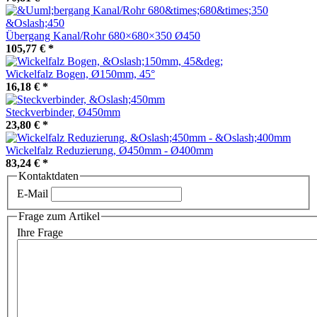
Übergang Kanal/Rohr 680×680×350 Ø450
105,77 €
*
Wickelfalz Bogen, Ø150mm, 45°
16,18 €
*
Steckverbinder, Ø450mm
23,80 €
*
Wickelfalz Reduzierung, Ø450mm - Ø400mm
83,24 €
*
Kontaktdaten
E-Mail
Frage zum Artikel
Ihre Frage