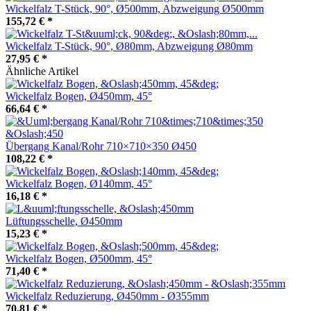
Wickelfalz T-Stück, 90°, Ø500mm, Abzweigung Ø500mm
155,72 €
*
Wickelfalz T-Stück, 90°, Ø80mm, Abzweigung Ø80mm
27,95 €
*
Ähnliche Artikel
Wickelfalz Bogen, Ø450mm, 45°
66,64 €
*
Übergang Kanal/Rohr 710×710×350 Ø450
108,22 €
*
Wickelfalz Bogen, Ø140mm, 45°
16,18 €
*
Lüftungsschelle, Ø450mm
15,23 €
*
Wickelfalz Bogen, Ø500mm, 45°
71,40 €
*
Wickelfalz Reduzierung, Ø450mm - Ø355mm
70,81 €
*