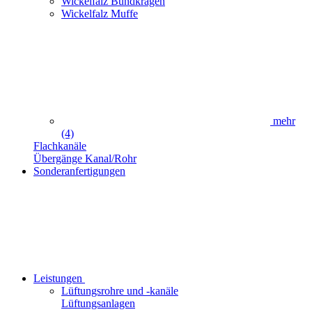
Wickelfalz Bundkragen
Wickelfalz Muffe
mehr
(4)
Flachkanäle
Übergänge Kanal/Rohr
Sonderanfertigungen
Leistungen
Lüftungsrohre und -kanäle
Lüftungsanlagen