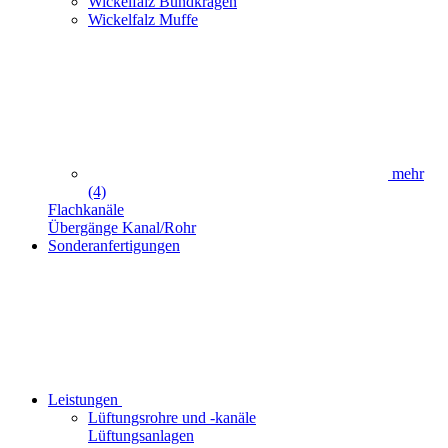
Wickelfalz Bundkragen
Wickelfalz Muffe
mehr
(4)
Flachkanäle
Übergänge Kanal/Rohr
Sonderanfertigungen
Leistungen
Lüftungsrohre und -kanäle
Lüftungsanlagen