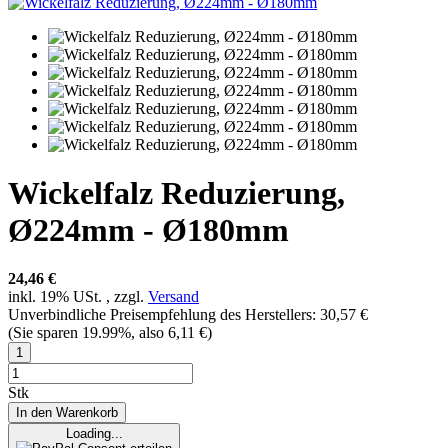
Wickelfalz Reduzierung,
Ø224mm - Ø180mm
24,46 €
inkl. 19% USt. , zzgl.
Versand
Unverbindliche Preisempfehlung des Herstellers
:
30,57 €
(Sie sparen
19.99%
, also
6,11 €
)
Stk
In den Warenkorb
Loading...