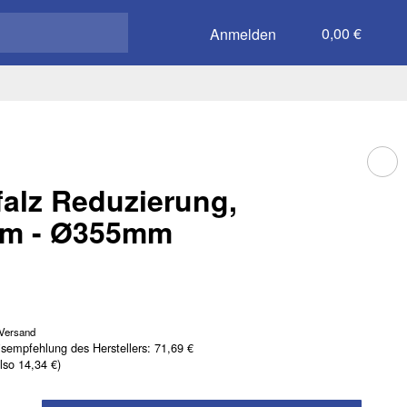
0,00 €
Anmelden
falz Reduzierung,
m - Ø355mm
Versand
isempfehlung des Herstellers
:
71,69 €
also
14,34 €
)