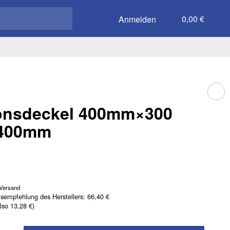
0,00 €
Anmelden
onsdeckel 400mm×300
400mm
Versand
isempfehlung des Herstellers
:
66,40 €
also
13,28 €
)