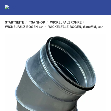
All
Kat
STARTSEITE
TSA SHOP
WICKELFALZROHRE
WICKELFALZ BOGEN 45°
WICKELFALZ BOGEN, Ø400MM, 45°