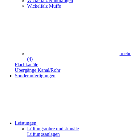
Wickelfalz Bundkragen
Wickelfalz Muffe
mehr
(4)
Flachkanäle
Übergänge Kanal/Rohr
Sonderanfertigungen
Leistungen
Lüftungsrohre und -kanäle
Lüftungsanlagen