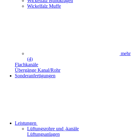
Wickelfalz Bundkragen
Wickelfalz Muffe
mehr
(4)
Flachkanäle
Übergänge Kanal/Rohr
Sonderanfertigungen
Leistungen
Lüftungsrohre und -kanäle
Lüftungsanlagen