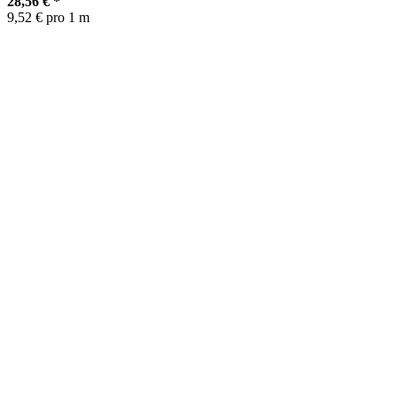
28,56 €
*
9,52 € pro 1 m