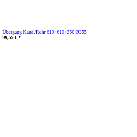
Übergang Kanal/Rohr 610×610×350 Ø355
99,55 €
*