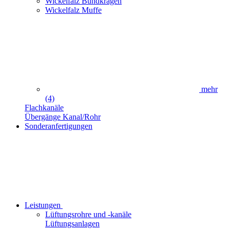
Wickelfalz Bundkragen
Wickelfalz Muffe
mehr
(4)
Flachkanäle
Übergänge Kanal/Rohr
Sonderanfertigungen
Leistungen
Lüftungsrohre und -kanäle
Lüftungsanlagen