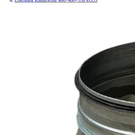
Übergang Kanal/Rohr 460×460×350 Ø355