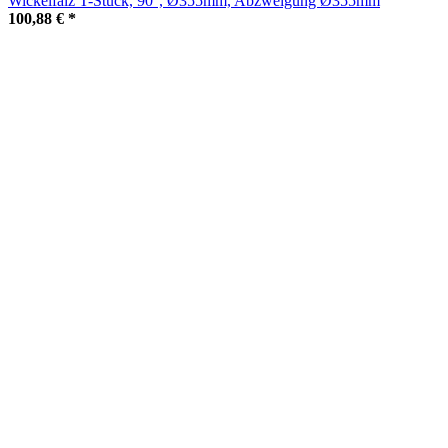
Wickelfalz T-Stück, 90°, Ø355mm, Abzweigung Ø355mm
100,88 €
*