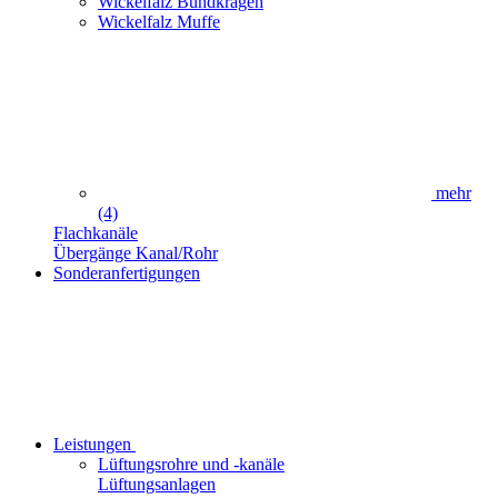
Wickelfalz Bundkragen
Wickelfalz Muffe
mehr
(4)
Flachkanäle
Übergänge Kanal/Rohr
Sonderanfertigungen
Leistungen
Lüftungsrohre und -kanäle
Lüftungsanlagen