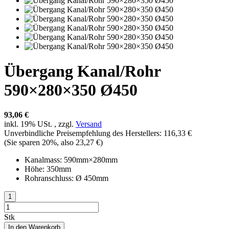
Übergang Kanal/Rohr
590×280×350 Ø450
93,06 €
inkl. 19% USt. , zzgl.
Versand
Unverbindliche Preisempfehlung des Herstellers
:
116,33 €
(Sie sparen
20%
, also
23,27 €
)
Kanalmass: 590mm×280mm
Höhe: 350mm
Rohranschluss: Ø 450mm
Stk
In den Warenkorb