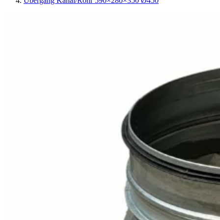
Übergang Kanal/Rohr 590×280×350 Ø450