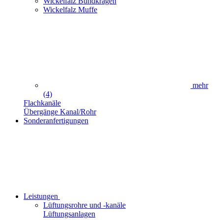
Wickelfalz Bundkragen
Wickelfalz Muffe
mehr
(4)
Flachkanäle
Übergänge Kanal/Rohr
Sonderanfertigungen
Leistungen
Lüftungsrohre und -kanäle
Lüftungsanlagen