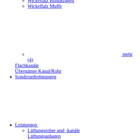
Wickelfalz Bundkragen
Wickelfalz Muffe
mehr
(4)
Flachkanäle
Übergänge Kanal/Rohr
Sonderanfertigungen
Leistungen
Lüftungsrohre und -kanäle
Lüftungsanlagen